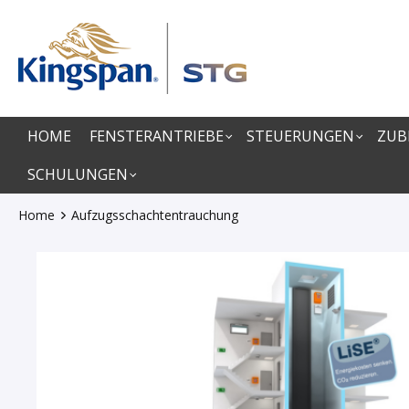
springen
Zur Hauptnavigation springen
HOME
FENSTERANTRIEBE
STEUERUNGEN
ZUB
SCHULUNGEN
Home
Aufzugsschachtentrauchung