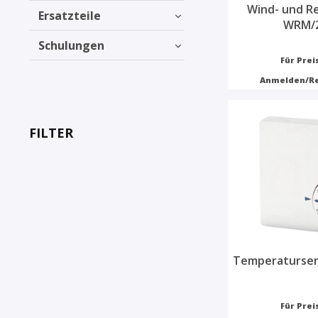
Wind- und R
Ersatzteile
WRM/2
Schulungen
Für Prei
Anmelden/Re
FILTER
Temperatursen
Für Prei