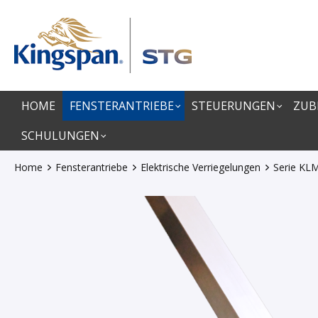
springen
Zur Hauptnavigation springen
HOME
FENSTERANTRIEBE
STEUERUNGEN
ZUB
SCHULUNGEN
Home
Fensterantriebe
Elektrische Verriegelungen
Serie KL