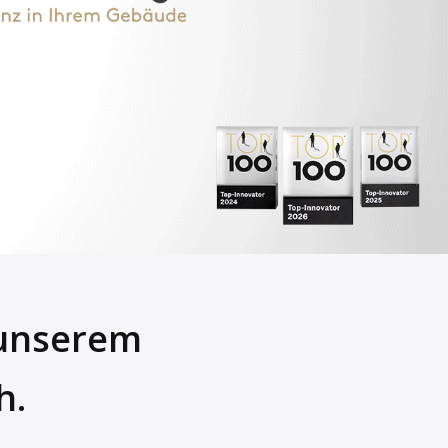
n unserem
h.