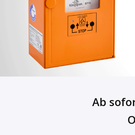
Ab sofor
O