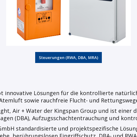
Steuerungen (RWA, DBA, MRA)
t innovative Lösungen für die kontrollierte natürli
temluft sowie rauchfreie Flucht- und Rettungswege
t, Air + Water der Kingspan Group und ist einer d
gen (DBA), Aufzugsschachtentrauchung und kontrol
 GmbH standardisierte und projektspezifische Lösu
ebe, berührungslosen Eingriffschutz, DBA- und RWA