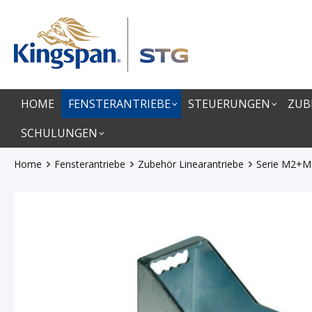
springen
Zur Hauptnavigation springen
HOME
FENSTERANTRIEBE
STEUERUNGEN
ZUB
SCHULUNGEN
Home
Fensterantriebe
Zubehör Linearantriebe
Serie M2+M