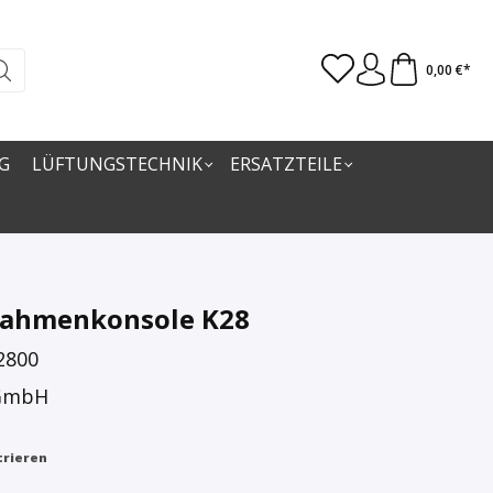
0,00 €*
G
LÜFTUNGSTECHNIK
ERSATZTEILE
ahmenkonsole K28
2800
 GmbH
trieren