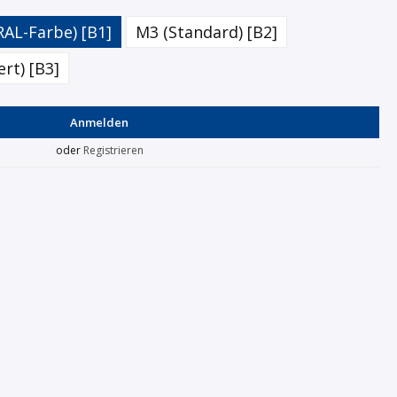
RAL-Farbe) [B1]
M3 (Standard) [B2]
rt) [B3]
Anmelden
oder
Registrieren